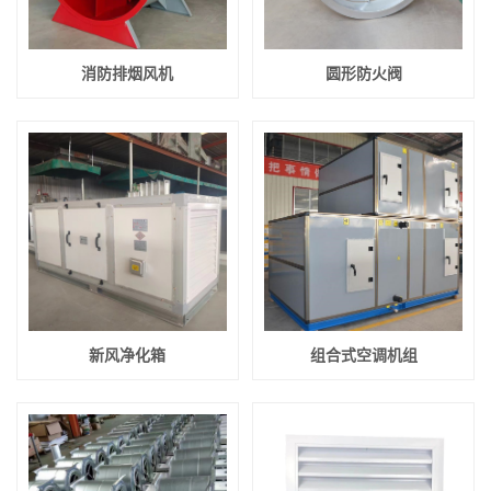
消防排烟风机
圆形防火阀
新风净化箱
组合式空调机组