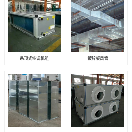
吊顶式空调机组
镀锌板风管