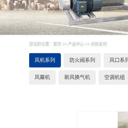
您当前位置：
首页
>>
产品中心
>>
风机系列
风机系列
防火阀系列
风口系
风幕机
新风换气机
空调机组