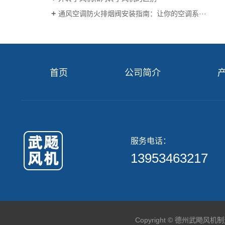
通风空调防火排烟阀安装指南：让你的空调系···
首页
公司简介
服务电话：
13953463217
Copyright © 德州武飏风机制造