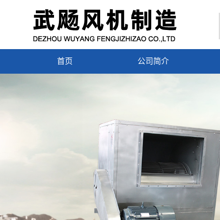
首页
公司简介